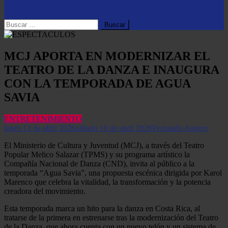
botón de modo del sitio
Buscar:
MCJ APORTA EN MODERNIZAR EL
TEATRO DE LA DANZA E INAUGURA
CON LA TEMPORADA DE AGUA
SAVIA
ENTRETENIMIENTO
lunes 13 de abril 2026
sábado 18 de abril 2026
Fernando Agüero
El Ministerio de Cultura y Juventud (MCJ), a través del Teatro
Popular Melico Salazar (TPMS) y su programa artístico la
Compañía Nacional de Danza (CND), invita al público a la
temporada “Agua Savia”, una propuesta escénica dirigida por Karol
Marenco que celebra la vitalidad, la transformación y la potencia
creadora del movimiento.
Esta temporada marca un hito para la danza en Costa Rica, al
tratarse de la primera en estrenarse tras la modernización del Teatro
de la Danza, que ahora cuenta con un nuevo telón y un sistema de