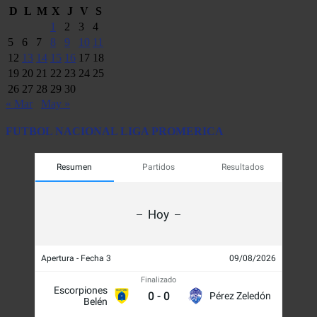
D
L
M
X
J
V
S
1
2
3
4
5
6
7
8
9
10
11
12
13
14
15
16
17
18
19
20
21
22
23
24
25
26
27
28
29
30
« Mar
May »
FUTBOL NACIONAL LIGA PROMERICA
Resumen
Partidos
Resultados
Hoy
Apertura - Fecha 3
09/08/2026
Finalizado
Escorpiones
0
-
0
Pérez Zeledón
Belén